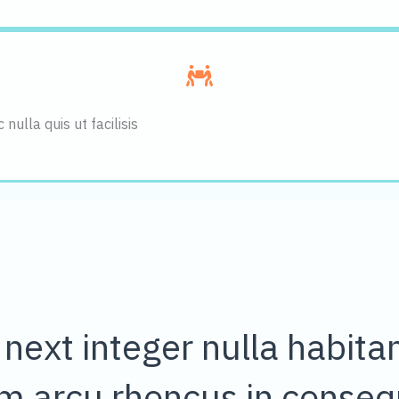
ulla quis ut facilisis
 next integer nulla habita
 arcu rhoncus in conseq