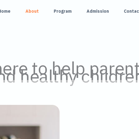
Home
About
Program
Admission
Contac
ere to help parent
d healthy childre