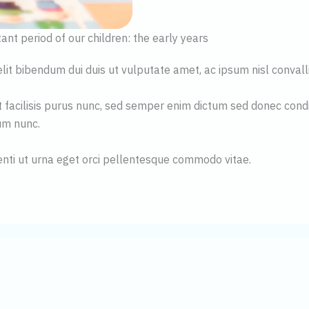
nt period of our children: the early years
lit bibendum dui duis ut vulputate amet, ac ipsum nisl convalli
 est facilisis purus nunc, sed semper enim dictum sed donec 
tum nunc.
tenti ut urna eget orci pellentesque commodo vitae.